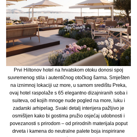
Prvi Hiltonov hotel na hrvatskom otoku donosi spoj
suvremenog stila i autentičnog otočkog šarma. Smješten
na iznimnoj lokaciji uz more, u samom središtu Preka,
ovaj hotel raspolaže s 65 elegantno dizajniranih soba i
suiteva, od kojih mnoge nude pogled na more, luku i
zadarski arhipelag. Svaki detalj interijera pažljivo je
osmišljen kako bi gostima pružio osjećaj udobnosti i
povezanosti s prirodom – od prirodnih materijala poput
drveta i kamena do neutralne palete boja inspirirane