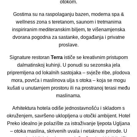
otokom.
Gostima su na raspolaganju bazen, moderna spa &
wellness zona s teretanom, saunom i tretmanima
inspiriranim mediteranskim biljem, te višenamjenska
dvorana pogodna za sastanke, događanja i privatne
proslave.
Signature restoran
Terra
ističe se kreativnim pristupom
dalmatinskoj kuhinji. U ponudi su sezonska jela
pripremljena od lokalnih sastojaka – svježe ribe, plodova
mora, povrća i maslinova ulja s otoka – koja se mogu
kušati u unutarnjem prostoru ili na prostranoj terasi među
maslinama.
Arhitektura hotela odiše jednostavnošću i skladom s
okruženjem, savršeno uklopljena u otočki ambijent. Hotel
Preko idealno je polazište za istraživanje ljepota Ugljana
– otoka maslina, skrivenih uvala i netaknute prirode. U